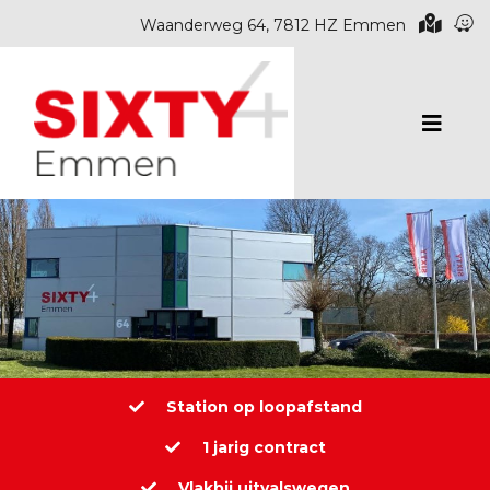
Waanderweg 64, 7812 HZ Emmen
Station op loopafstand
1 jarig contract
Vlakbij uitvalswegen